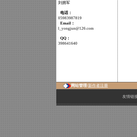
刘拥军
电话：
05983987819
Email：
l_yongjun@126.com
QQ：
398641640
网站管理/
新作者注册
友情链