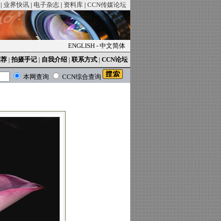
|
业界快讯
|
电子杂志
|
资料库
|
CCN传媒论坛
ENGLISH
-
中文简体
推荐
|
拍摄手记
|
自我介绍
|
联系方式
|
CCN论坛
本网查询
CCN综合查询