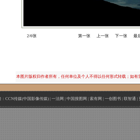
2/6张
第一张
上一张
下一张
最
本图片版权归作者所有，任何单位及个人不得以任何形式转载；如有
接：
CCN传媒(中国影像传媒)
|
一法网
|
中国搜图网
|
索有网
|
一创图书
|
联智通
|