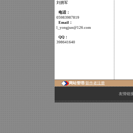
刘拥军
电话：
05983987819
Email：
l_yongjun@126.com
QQ：
398641640
网站管理/
新作者注册
友情链