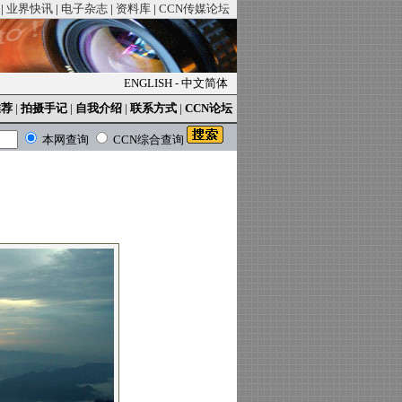
|
业界快讯
|
电子杂志
|
资料库
|
CCN传媒论坛
ENGLISH
-
中文简体
推荐
|
拍摄手记
|
自我介绍
|
联系方式
|
CCN论坛
本网查询
CCN综合查询