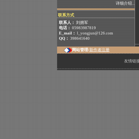
详细介绍...
联系方式
联系人：
刘拥军
电话：
05983987819
E_mail：
l_yongjun@126.com
QQ：
398641640
网站管理/
新作者注册
友情链