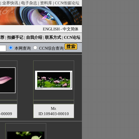
|
业界快讯
|
电子杂志
|
资料库
|
CCN传媒论坛
ENGLISH
-
中文简体
推荐
|
拍摄手记
|
自我介绍
|
联系方式
|
CCN论坛
本网查询
CCN综合查询
Mr.
-00009
ID:109403-00010