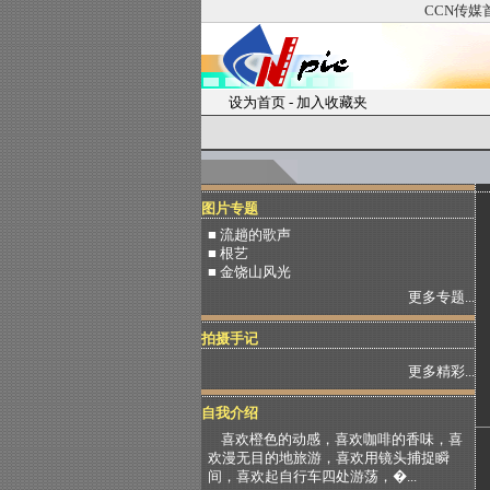
CCN传媒
设为首页
-
加入收藏夹
图片专题
■ 流趟的歌声
■ 根艺
■ 金饶山风光
更多专题...
拍摄手记
更多精彩...
自我介绍
喜欢橙色的动感，喜欢咖啡的香味，喜
欢漫无目的地旅游，喜欢用镜头捕捉瞬
间，喜欢起自行车四处游荡，�...