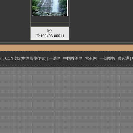
Mr.
ID:109403-00011
接：
CCN传媒(中国影像传媒)
|
一法网
|
中国搜图网
|
索有网
|
一创图书
|
联智通
|