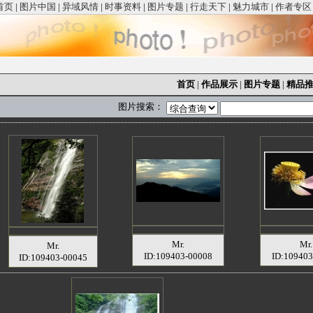
首页
|
图片中国
|
异域风情
|
时事资料
|
图片专题
|
行走天下
|
魅力城市
|
作者专区
首页
|
作品展示
|
图片专题
|
精品
图片搜索：
Mr.
Mr.
Mr.
ID:109403-00008
ID:109403
ID:109403-00045