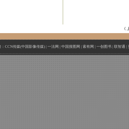
《 
接：
CCN传媒(中国影像传媒)
|
一法网
|
中国搜图网
|
索有网
|
一创图书
|
联智通
|