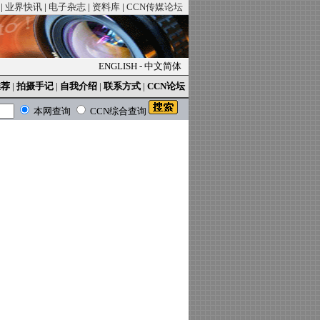
|
业界快讯
|
电子杂志
|
资料库
|
CCN传媒论坛
ENGLISH
-
中文简体
推荐
|
拍摄手记
|
自我介绍
|
联系方式
|
CCN论坛
本网查询
CCN综合查询