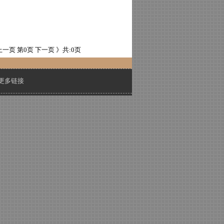
上一页
第0页
下一页 》
共:0页
更多链接