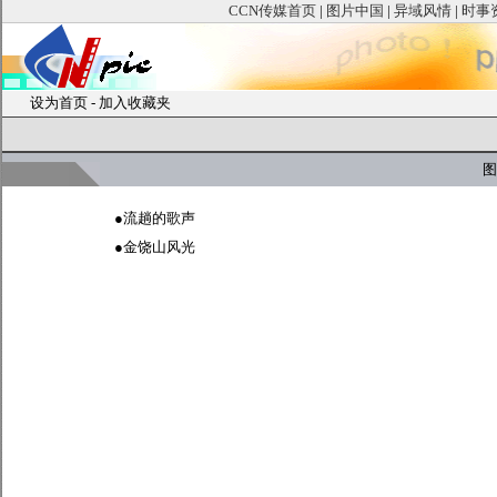
CCN传媒首页
|
图片中国
|
异域风情
|
时事
设为首页
-
加入收藏夹
图
●
流趟的歌声
●
金饶山风光